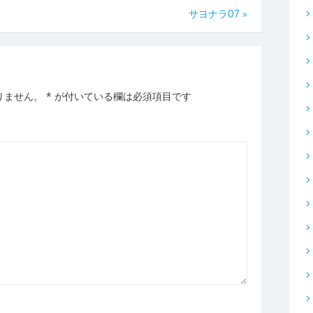
サヨナラ07
»
りません。
*
が付いている欄は必須項目です