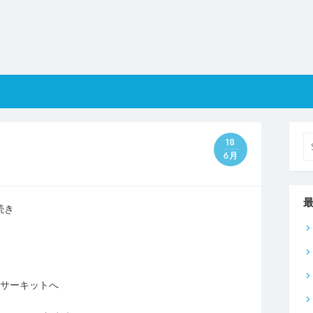
Se
18
fo
6月
続き
ニサーキットへ