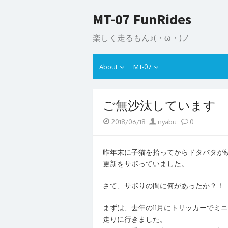
Skip
MT-07 FunRides
to
content
楽しく走るもん♪(・ω・)ノ
About
MT-07
ご無沙汰しています
Posted
Author
2018/06/18
nyabu
0
on
昨年末に子猫を拾ってからドタバタが
更新をサボっていました。
さて、サボりの間に何があったか？！
まずは、去年の11月にトリッカーでミ
走りに行きました。