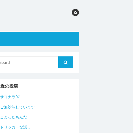
arch
Search
r:
最近の投稿
サヨナラ07
ご無沙汰しています
こまったもんだ
トリッカーな話し