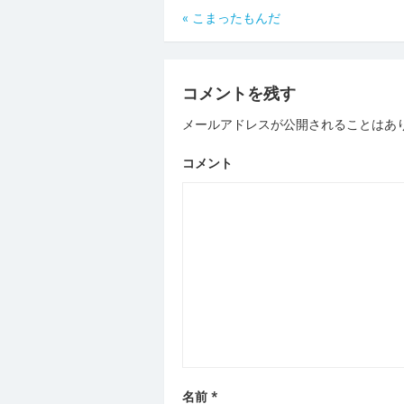
«
こまったもんだ
投
稿
ナ
コメントを残す
ビ
メールアドレスが公開されることはあ
ゲ
コメント
ー
シ
ョ
ン
名前
*